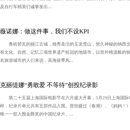
及自行车精英们诚挚发出...
薇诺娜：做这件事，我们不设KPI
青砖碧瓦的丽江古城，雄秀圣洁的玉龙雪山，悠久神秘的纳西
有文化、自然、记忆三项世界遗产桂冠的地级市，以世外桃源般的
名旅游城市的人们来说，高海拔季风...
克丽缇娜“勇敢爱 不等待”创投纪录影
第二十五届上海国际电影节在六月盛大开幕，5月29日上海国
样，纪录片单元共有五部作品入围。曾拍摄过《春潮》、《妈妈！
唯一一部入围金爵奖的中国纪录片。...