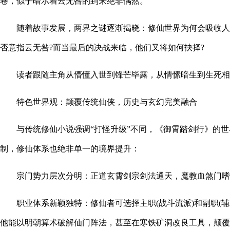
卷，似乎暗示着云无咎的到来绝非偶然。
随着故事发展，两界之谜逐渐揭晓：修仙世界为何会吸收人间
否意指云无咎?而当最后的决战来临，他们又将如何抉择?
读者跟随主角从懵懂入世到锋芒毕露，从情愫暗生到生死相
特色世界观：颠覆传统仙侠，历史与玄幻完美融合
与传统修仙小说强调“打怪升级”不同，《御霄踏剑行》的
制，修仙体系也绝非单一的境界提升：
宗门势力层次分明：正道玄霄剑宗剑法通天，魔教血煞门嗜
职业体系新颖独特：修仙者可选择主职(战斗流派)和副职(辅
他能以明朝算术破解仙门阵法，甚至在寒铁矿洞改良工具，颠覆