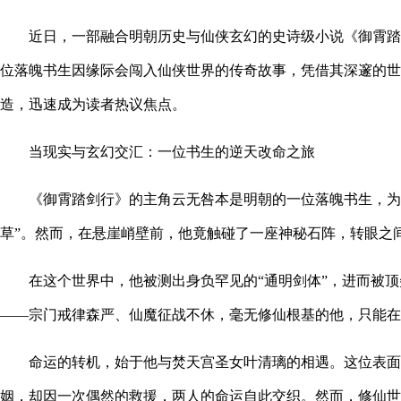
近日，一部融合明朝历史与仙侠玄幻的史诗级小说《御霄踏
位落魄书生因缘际会闯入仙侠世界的传奇故事，凭借其深邃的世
造，迅速成为读者热议焦点。
当现实与玄幻交汇：一位书生的逆天改命之旅
《御霄踏剑行》的主角云无咎本是明朝的一位落魄书生，为
草”。然而，在悬崖峭壁前，他竟触碰了一座神秘石阵，转眼之
在这个世界中，他被测出身负罕见的“通明剑体”，进而被
——宗门戒律森严、仙魔征战不休，毫无修仙根基的他，只能在
命运的转机，始于他与焚天宫圣女叶清璃的相遇。这位表面
姻，却因一次偶然的救援，两人的命运自此交织。然而，修仙世