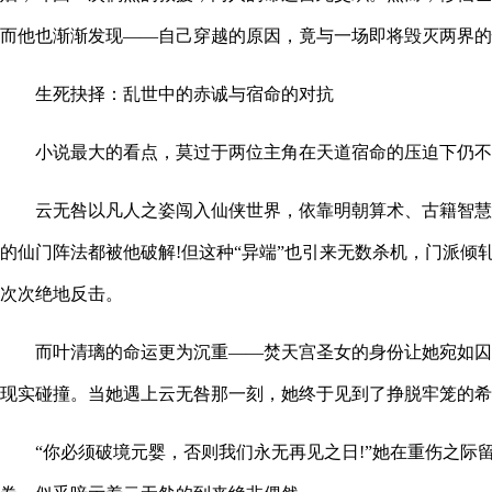
而他也渐渐发现——自己穿越的原因，竟与一场即将毁灭两界的
生死抉择：乱世中的赤诚与宿命的对抗
小说最大的看点，莫过于两位主角在天道宿命的压迫下仍不
云无咎以凡人之姿闯入仙侠世界，依靠明朝算术、古籍智慧
的仙门阵法都被他破解!但这种“异端”也引来无数杀机，门派
次次绝地反击。
而叶清璃的命运更为沉重——焚天宫圣女的身份让她宛如囚
现实碰撞。当她遇上云无咎那一刻，她终于见到了挣脱牢笼的希
“你必须破境元婴，否则我们永无再见之日!”她在重伤之