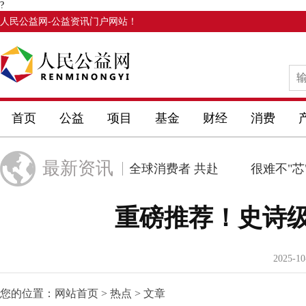
?
人民公益网
-公益资讯门户网站！
首页
公益
项目
基金
财经
消费
最新资讯
梦绽
欧莱雅诚邀全球消费者 共赴
很难不"芯"
重磅推荐！史诗
2025-10
您的位置：
网站首页
>
热点
> 文章