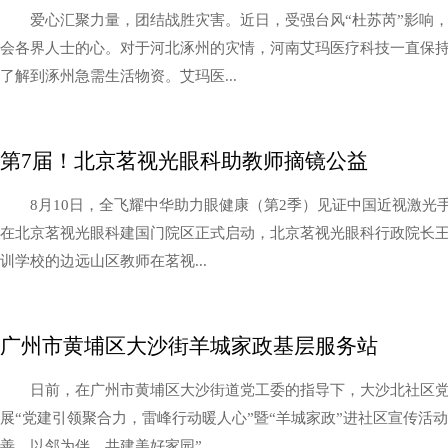
爱心汇聚力量，团结战胜灾害。近日，受强台风“杜苏芮”影响
会各界人士的心。对于河北涿州的灾情，河南艾玛医疗科技一直保
了解到涿州急需生活物资。艾玛医...
第7届！北京茗视光眼科助教师摘镜公益
8月10日，全飞耀中华助力眼健康（第2季）见证中国近视激光
在北京茗视光眼科建国门院区正式启动，北京茗视光眼科行政院长
训学校的边远山区教师在茗视...
广州市黄埔区大沙街羊城家政基层服务站
日前，在广州市黄埔区大沙街道党工委的指导下，大沙北社区
展“党建引领聚合力，雷峰行动暖人心”暨“羊城家政”进社区宣传活
善、以邻为伴，共建美好家园”...