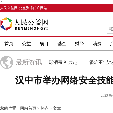
?
人民公益网
-公益资讯门户网站！
首页
公益
项目
基金
财经
消费
最新资讯
绽
欧莱雅诚邀全球消费者 共赴
很难不"芯"动
汉中市举办网络安全技
2023-09
您的位置：
网站首页
>
热点
> 文章