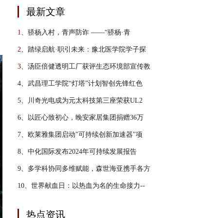
最新文章
1、
骄杨入村，青声防诈 ——“骄杨·青
2、
踏绿启航·职引未来：豫北医学院学子探
3、
汤臣倍健透明工厂获评生态环境部宣传教
4、
武昌理工学院“灯塔”计划智创先锋红色
5、
川奇光电成为元太科技第三座荣获UL2
6、
以匠心致初心，晚安家居集团捐赠36万
7、
欧莱雅集团启动"可持续创新加速器"项
8、
中化国际发布2024年可持续发展报告
9、
多学科协同多维赋能，森世海亚携手各方
10、
世界献血日：以热血为名的生命接力--
热点资讯