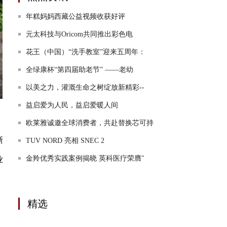
年糕妈妈西藏公益视频收获好评
元太科技与Oricom共同推出彩色电
花王（中国）“洗手教室”迎来五周年：
全绿康杯“第四届助老节” ——老幼
以美之力，灌溉生命之树绽放新精彩--
益启爱为人民，益启爱暖人间
欧莱雅诚邀全球消费者，共赴替换芯可持
浙
TUV NORD 亮相 SNEC 2
金羚优秀实践案例揭晓 英科医疗荣膺"
业
精选