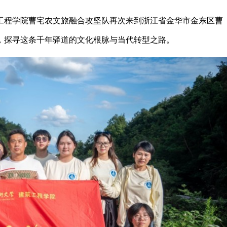
建筑工程学院曹宅农文旅融合攻坚队再次来到浙江省金华市金东区曹
，探寻这条千年驿道的文化根脉与当代转型之路。